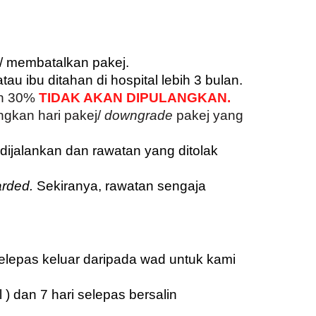
/ membatalkan pakej.
 ibu ditahan di hospital lebih 3 bulan.
an 30%
TIDAK AKAN DIPULANGKAN.
gkan hari pakej/
downgrade
pakej yang
ijalankan dan rawatan yang ditolak
rded.
Sekiranya, rawatan sengaja
lepas keluar daripada wad untuk kami
) dan 7 hari selepas bersalin