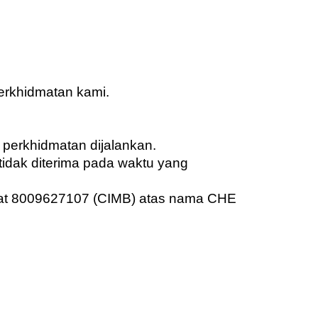
rkhidmatan kami.
perkhidmatan dijalankan.
idak diterima pada waktu yang
kat 8009627107 (CIMB) atas nama CHE