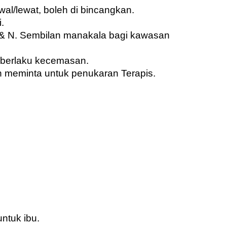
al/lewat, boleh di bincangkan.
.
r & N. Sembilan manakala bagi kawasan
 berlaku kecemasan.
eh meminta untuk penukaran Terapis.
ntuk ibu.