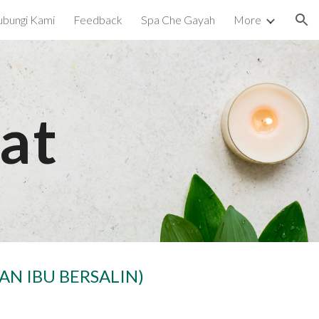
bungi Kami
Feedback
Spa Che Gayah
More
ion
at
N IBU BERSALIN)